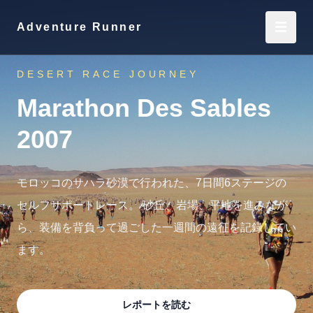
☰
Adventure Runner
DESERT RACE JOURNEY
Marathon Des Sables
2007
モロッコのサハラ砂漠で行われた、7日間6ステージの
セルフサポートレース。 砂丘、岩場、平地を進みなが
ら、装備を背負って過ごした一週間の遠征を記録してい
ます。
レポートを読む