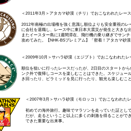
＜2011年3月＞アタカマ砂漠（チリ）でおこなわれたレー
2012年南極の出場権を強く意識し順位よりも安全重視のレ
に会社を退職し、レース中に東日本大震災が発生と大きな
またイースター島に1週間滞在、飛行機の乗り継ぎでサンチ
攻めてみた。【NHK-BSプレミアム】「密着！アタカマ砂
＜2009年10月＞サハラ砂漠（エジプト）でおこなわれたレ
順位を狙いに行ったレースだったが、2日目のスタートから
ンク外で復帰しコースを楽しむことはできた。スケジュー
き回ったり、ピラミッドを見に行ったり、観光も楽しむこ
＜2007年3月＞サハラ砂漠（モロッコ）でおこなわれた
初めての海外旅行。趣味でマラソンを走っていた証とし
だが、走るということ以上に多くの刺激を得ることがで
できた重要な出来事。