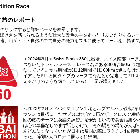
dition Race
と旅のレポート
クリックすると詳細ページを表示します。
ぽけさを感じられるような壮大な景色の中を走ったり歩いたりするレー
地、山岳・・・自然の中で自分の能力をフルに使ってゴールを目指す気
＜2024年9月＞Swiss Peaks 360に出場。スイス南部ロ
つないだトレイルレース。 レース名にある360は360kmの
なっている。制限時間は6日12時間で1日60kmは進まなければな
イアしたPTLと同タイプのレースでなんとか完走してPTL
えるだけのような気もしている） →屍が増えました
＜2023年2月＞ドバイマラソン出場とルブアルハリ砂漠7泊
ラソンは目標にしたサブ3にわずかに届かず（グロスで3時間
回の旅のテーマは英語の練習。治安がよいので英会話集やネ
は心の準備なしでまず話しかけて、その場その場でがんば
んどんなくなっていたが日本は帰国の際にワクチン4回接種か
った。 家族3人コロナに罹らずに帰国。