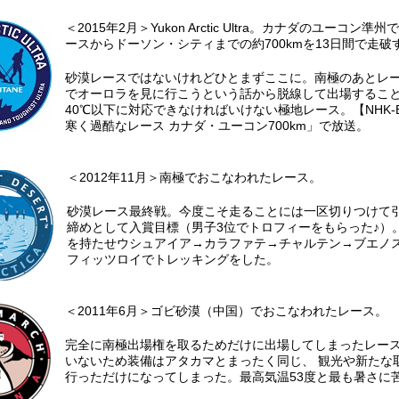
＜2015年2月＞Yukon Arctic Ultra。カナダのユー
ースからドーソン・シティまでの約700kmを13日間で走破
砂漠レースではないけれどひとまずここに。南極のあとレ
でオーロラを見に行こうという話から脱線して出場すること
40℃以下に対応できなければいけない極地レース。【NHK-BS
寒く過酷なレース カナダ・ユーコン700km」で放送。
＜2012年11月＞南極でおこなわれたレース。
砂漠レース最終戦。今度こそ走ることには一区切りつけて
締めとして入賞目標（男子3位でトロフィーをもらった♪）
を持たせウシュアイア→カラファテ→チャルテン→ブエノ
フィッツロイでトレッキングをした。
＜2011年6月＞ゴビ砂漠（中国）でおこなわれたレース。
完全に南極出場権を取るためだけに出場してしまったレース
いないため装備はアタカマとまったく同じ、 観光や新たな
行っただけになってしまった。最高気温53度と最も暑さに