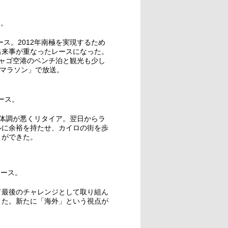
ス。
ース。2012年南極を実現するため
出来事が重なったレースになった。
ャゴ空港のベンチ泊と観光も少し
漠マラソン」で放送。
ース。
体調が悪くリタイア。翌日からラ
ルに余裕を持たせ、カイロの街を歩
とができた。
レース。
て最後のチャレンジとして取り組ん
きた。新たに「海外」という視点が