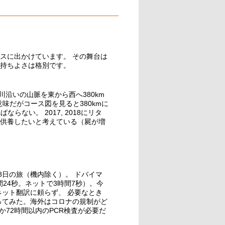
スに出かけています。 その舞台は
持ちよさは格別です。
ーヌ川沿いの山脈を東から西へ380km
意味だがコース図を見ると380kmに
らない。 2017, 2018にリタ
を供養したいと考えている（屍が増
8日の旅（機内除く）。 ドバイマ
24秒。ネットで3時間7秒）。今
ット翻訳に頼らず、 必要なとき
ってみた。海外はコロナの規制がど
72時間以内のPCR検査が必要だ