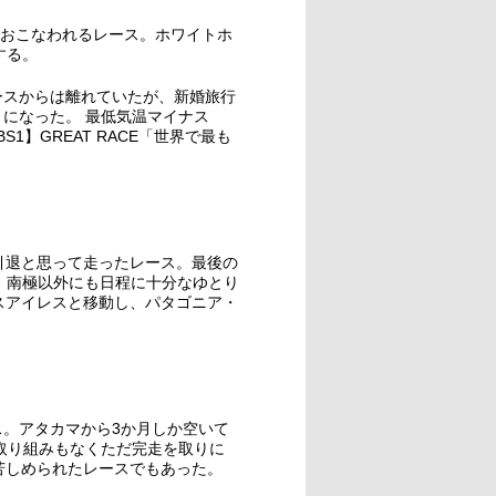
コン準州でおこなわれるレース。ホワイトホ
する。
ースからは離れていたが、新婚旅行
になった。 最低気温マイナス
1】GREAT RACE「世界で最も
引退と思って走ったレース。最後の
。南極以外にも日程に十分なゆとり
スアイレスと移動し、パタゴニア・
。アタカマから3か月しか空いて
取り組みもなくただ完走を取りに
苦しめられたレースでもあった。