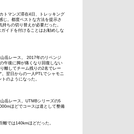
。カトマンズ滞在4日、トレッキング
う感じ。都度ベストな方法を提示さ
気持ちの切り替えが必要だった。
はガイドを付けることはお勧めしな
山岳レース。 2017年のリベンジ
目の午後に脚が痛くなり回復しない
自分を切り離してチーム残りの2名でレー
ア。翌日からの一人PTLでシャモニ
ントのようになった。
る山岳レース。UTMBシリーズの5
6000mほどでコースは道として整備
Sでの距離では140kmほどだった。