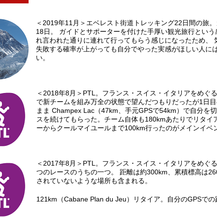
＜2019年11月＞エベレスト街道トレッキング22日間の旅
18日。 ガイドとサポーターを付けた手厚い観光旅行とい
れ言われた通りに連れて行ってもらう感じになったため、 
失敗する確率が上がっても自分でやった実感がほしい人に
い。
＜2018年8月＞PTL。フランス・スイス・イタリアをめぐる
で新チームを組み万全の状態で望んだつもりだったが1日
まま Champex Lac（47km、手元GPSで54km）で
スを続けてもらった。チーム自体も180kmあたりでリタイ
ーからクールマイユールまで100km行ったのがメインイベ
＜2017年8月＞PTL。フランス・スイス・イタリアをめぐ
つのレースのうちの一つ。 距離は約300km、累積標高は2
されていないような場所も含まれる。
121km（Cabane Plan du Jeu）リタイア。自分のGP