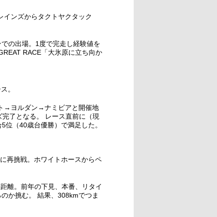
ーグルプレインズからタクトヤクタック
での出場。1度で完走し経験値を
S1】GREAT RACE「大氷原に立ち向か
ース。
プト→ヨルダン→ナミビアと開催地
ーズ完了となる。 レース直前に（現
5位（40歳台優勝）で満足した。
したレースに再挑戦。ホワイトホースからペ
最長距離。前年の下見、本番、リタイ
か挑む。 結果、308kmでつま