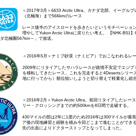
＜2017年3月＞6633 Arctic Ultra。カナダ北部、イ
（北極海）まで566kmのレース
レース後半のアイスロードを歩きたいというモチベーション
増やしてYukon Arctic Ultraに戻りたい考え。 【NHK-B
ダ北極圏567km～」で放送。
＜2016年5月＞ナミブ砂漠（ナミビア）でおこなわれるレ
2009年にリタイアしたサハラレースが政情不安定でエジ
を移転してきたレース。これを完走すると4Desertsシリ
地に行ってから）順位狙いしようと切り替えて軽量化し総合
＜2016年2月＞Yukon Arctic Ultra。前回リタイア
リー・クロッシングまでの約500kmを8日間で走破する。
430マイルの部は2年に1度のため2016年は300マイルが
ア後の現地練習と経験を積み今回どこまで進むことができるの
先の出血によりドクターストップとなってしまった。